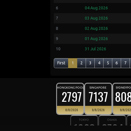
6
04 Aug 2026
7
03 Aug 2026
8
02 Aug 2026
9
01 Aug 2026
10
31 Jul 2026
First
1
2
3
4
5
6
7
HONGKONG POOLS
SINGAPORE
SYDNEYP
2797
7137
80
8/8/2026
9/8/2026
9/8/20
TOKYO
OSAKA
1923
6784