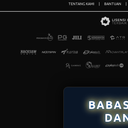
TENTANG KAMI
|
BANTUAN
|
BABAS
DAN