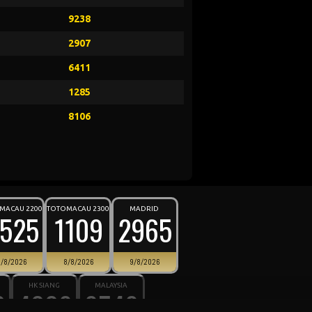
9238
2907
6411
1285
8106
MACAU 2200
TOTOMACAU 2300
MADRID
525
1109
2965
8/8/2026
8/8/2026
9/8/2026
N
HK SIANG
MALAYSIA
0
4008
8548