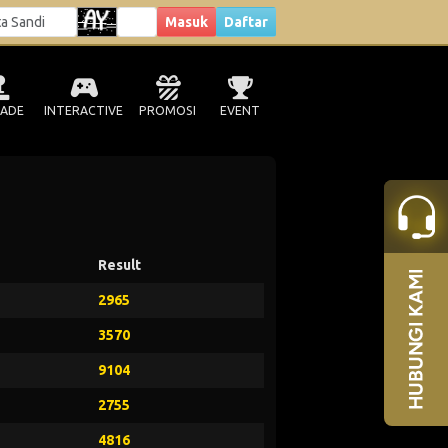
Masuk
Daftar
ADE
INTERACTIVE
PROMOSI
EVENT
Result
2965
3570
9104
2755
4816