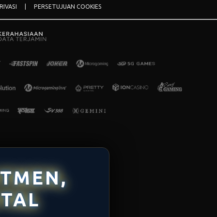
RIVASI
|
PERSETUJUAN COOKIES
ITMEN,
ITAL