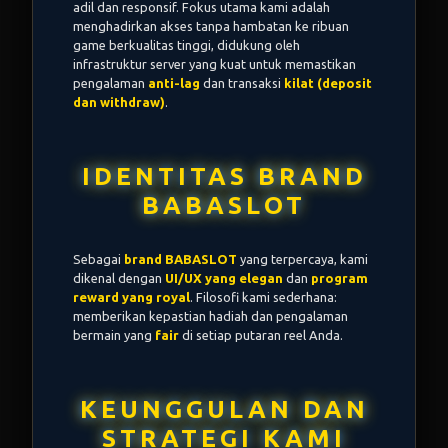
adil dan responsif. Fokus utama kami adalah
menghadirkan akses tanpa hambatan ke ribuan
game berkualitas tinggi, didukung oleh
infrastruktur server yang kuat untuk memastikan
pengalaman
anti-lag
dan transaksi
kilat (deposit
dan withdraw)
.
IDENTITAS BRAND
BABASLOT
Sebagai
brand BABASLOT
yang terpercaya, kami
dikenal dengan
UI/UX yang elegan
dan
program
reward yang royal
. Filosofi kami sederhana:
memberikan kepastian hadiah dan pengalaman
bermain yang
fair
di setiap putaran reel Anda.
KEUNGGULAN DAN
STRATEGI KAMI