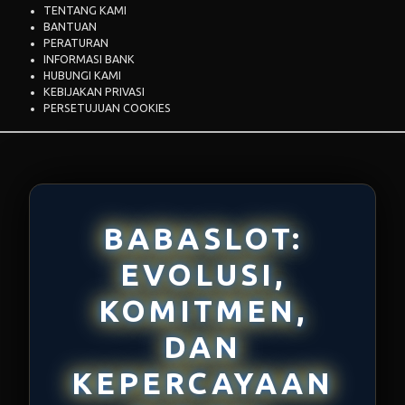
TENTANG KAMI
BANTUAN
PERATURAN
INFORMASI BANK
HUBUNGI KAMI
KEBIJAKAN PRIVASI
PERSETUJUAN COOKIES
BABASLOT:
EVOLUSI,
KOMITMEN,
DAN
KEPERCAYAAN