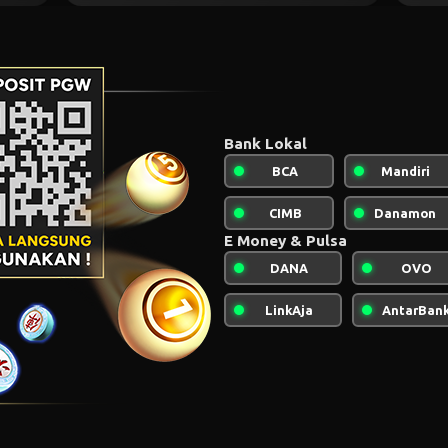
Bank Lokal
BCA
Mandiri
CIMB
Danamon
E Money & Pulsa
DANA
OVO
LinkAja
AntarBan