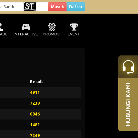
Masuk
Daftar
ADE
INTERACTIVE
PROMOSI
EVENT
Result
4911
7239
0846
1482
7249