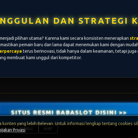
NGGULAN DAN STRATEGI 
menjadi pilihan utama? Karena kami secara konsisten menerapkan
str
emastikan pemain baru dan lama dapat menemukan kami dengan muda
terpercaya
terus berinovasi, tidak hanya dalam keamanan, tetapi jug
ng membuat kami unggul dari kompetitor.
SITUS RESMI BABASLOT DISINI >>
 konten yang lebih Relevan. Untuk informasi lengkap tentang cookies sil
Reserved.
MOBILE
WAP
ijakan Privasi
.