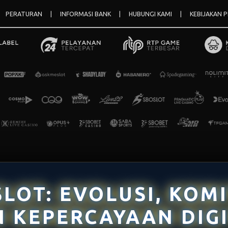
PERATURAN
|
INFORMASI BANK
|
HUBUNGI KAMI
|
KEBIJAKAN P
LOT: EVOLUSI, KOM
 KEPERCAYAAN DIG