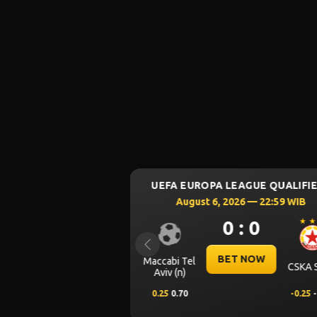
5/8/2026
5/8/2026
UEFA EUROPA LEAGUE QUALIFI
August 6, 2026 — 22:59 WIB
0 : 0
Previous
BET NOW
Jagiellonia
Range
Bialystok
0.00
0.96
0.00