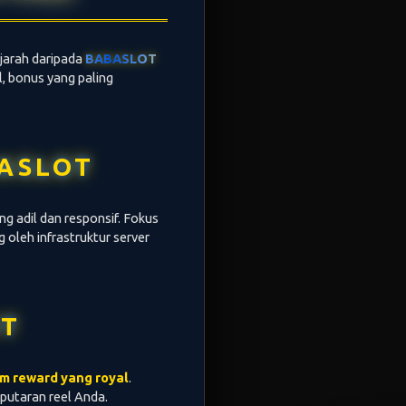
ejarah daripada
BABASLOT
, bonus yang paling
ASLOT
ng adil dan responsif. Fokus
 oleh infrastruktur server
OT
m reward yang royal
.
 putaran reel Anda.