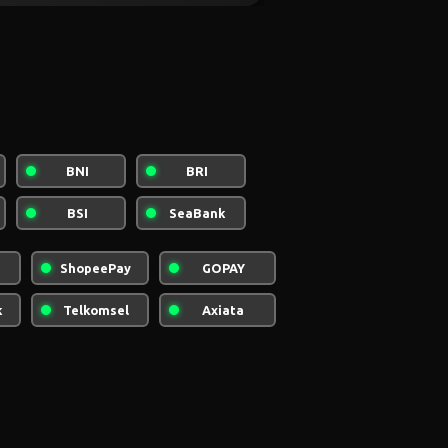
BNI
BRI
BSI
SeaBank
ShopeePay
GOPAY
k
Telkomsel
Axiata