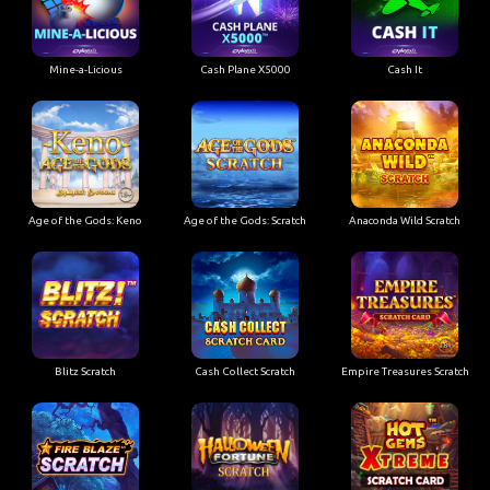
Mine-a-Licious
Cash Plane X5000
Cash It
Age of the Gods: Keno
Age of the Gods: Scratch
Anaconda Wild Scratch
Blitz Scratch
Cash Collect Scratch
Empire Treasures Scratch