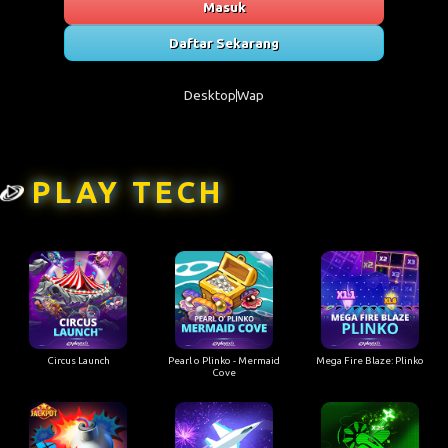
Masuk
Daftar Sekarang
Desktop
Wap
PLAY TECH
Circus Launch
Pearl o Plinko - Mermaid
Mega Fire Blaze: Plinko
Cove