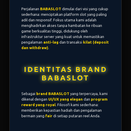
Perjalanan
BABASLOT
dimulai dari visi yang cukup
sederhana: menciptakan platform slot yang paling
adil dan responsif. Fokus utama kami adalah
menghadirkan akses tanpa hambatan ke ribuan
game berkualitas tinggi, didukung oleh
infrastruktur server yang kuat untuk memastikan
pengalaman
anti-lag
dan transaksi
kilat (deposit
dan withdraw)
.
IDENTITAS BRAND
BABASLOT
Sebagai
brand BABASLOT
yang terpercaya, kami
dikenal dengan
UI/UX yang elegan
dan
program
reward yang royal
. Filosofi kami sederhana:
memberikan kepastian hadiah dan pengalaman
bermain yang
fair
di setiap putaran reel Anda.