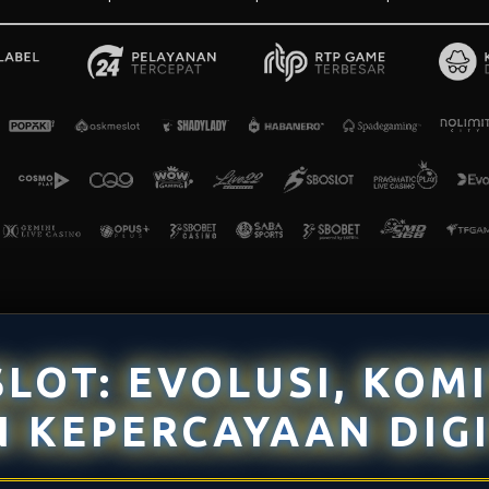
LOT: EVOLUSI, KOM
 KEPERCAYAAN DIG