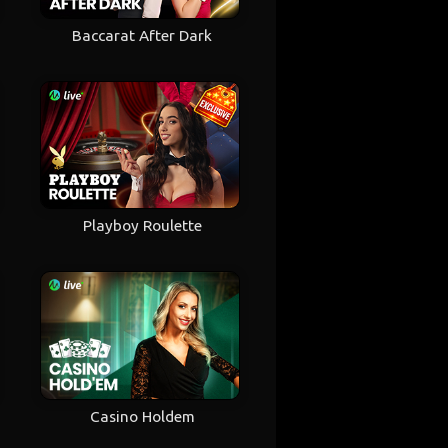
Baccarat After Dark
Playboy Roulette
Casino Holdem