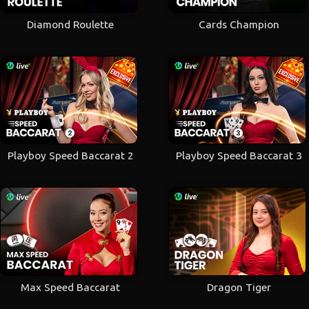
Diamond Roulette
Cards Champion
Playboy Speed Baccarat 2
Playboy Speed Baccarat 3
Max Speed Baccarat
Dragon Tiger