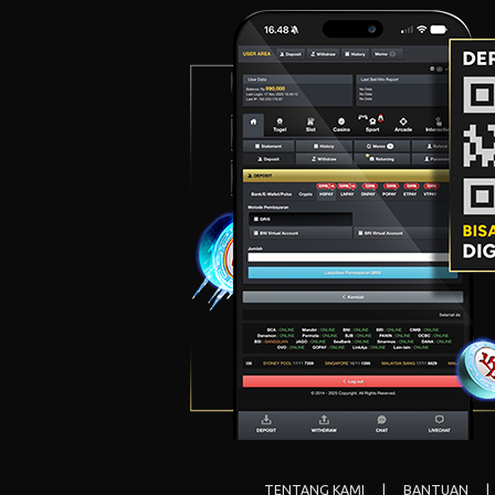
TENTANG KAMI
|
BANTUAN
|