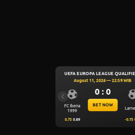
9/8/2026
9/8/2026
UEFA CHAMPIONS LEAGUE QUALIF
August 12, 2026 — 00:00 WIB
0 : 0
Previous
BET NOW
Kauno
Din
Zalgiris
Zag
-1.25
1.00
1.25