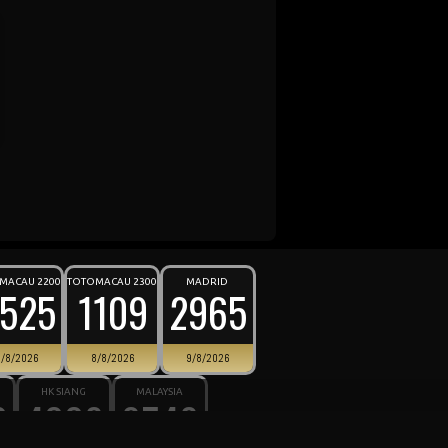
MACAU 2200
TOTOMACAU 2300
MADRID
525
1109
2965
8/8/2026
8/8/2026
9/8/2026
N
HK SIANG
MALAYSIA
0
4008
8548