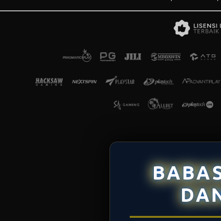
BABAS
DAN