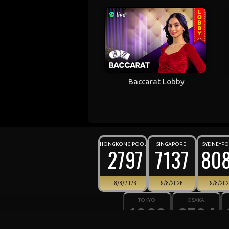
Baccarat Lobby
HONGKONG POOLS
SINGAPORE
SYDNEYP
2797
7137
80
8/8/2026
9/8/2026
9/8/20
TOKYO
OSAKA
1923
6784