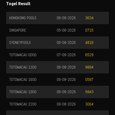
Togel Result
G POOLS
06-08-2026
TOKYO
3634
RE
05-08-2026
OSAKA
0715
OOLS
06-08-2026
SHANGHAI
4816
AU 0000
07-08-2026
PHUKET4D
6529
AU 1300
06-08-2026
LONDON
9894
AU 1600
06-08-2026
DUBAI
0597
AU 1900
06-08-2026
TOTO WUHAN
5843
AU 2200
06-08-2026
HK SIANG
3064