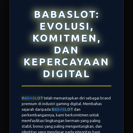
BABASLOT:
EVOLUSI,
KOMITMEN,
DAN
KEPERCAYAAN
DIGITAL
BABASLOT
telah memantapkan diri sebagai brand
premium di industri gaming digital. Membahas
sejarah daripada
BABASLOT
dan
perkembangannya, kami berkomitmen untuk
memfasilitasi lingkungan bermain yang paling
stabil, bonus yang paling menguntungkan, dan
identitas yang mendasar pada integritas bagi