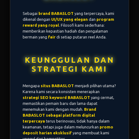
Sebagai
brand BABASLOT
yang terpercaya, kami
dikenal dengan
UI/UX yang elegan
dan
program
reward yang royal
. Filosofi kami sederhana:
memberikan kepastian hadiah dan pengalaman
bermain yang
fair
di setiap putaran reel Anda.
KEUNGGULAN DAN
STRATEGI KAMI
Mengapa
situs BABASLOT
menjadi pilihan utama?
Karena kami secara konsisten menerapkan
strategi SEO keyword BABASLOT
yang cermat,
memastikan pemain baru dan lama dapat
menemukan kami dengan mudah.
Brand
BABASLOT sebagai platform digital
terpercaya
terus berinovasi, tidak hanya dalam
keamanan, tetapi juga dalam meluncurkan
promo
deposit harian eksklusif
yang membuat kami
unggul dari kompetitor.