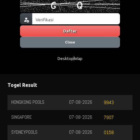
Daftar
Close
Desktop
Wap
Togel Result
HONGKONG POOLS
07-08-2026
TOK
9943
SINGAPORE
07-08-2026
OSA
7907
SYDNEYPOOLS
07-08-2026
SHA
0158