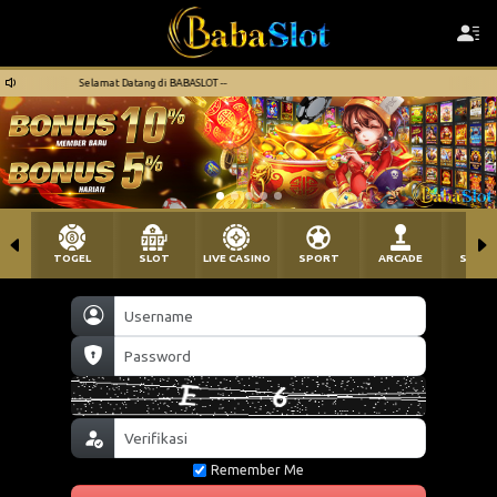
Selamat Datang di BABASLOT --
TOGEL
SLOT
LIVE CASINO
SPORT
ARCADE
SABU
Remember Me